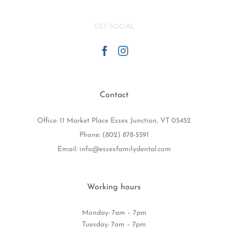
GET SOCIAL
Contact
Office: 11 Market Place Essex Junction, VT 05452
Phone:
(802) 878-5591
Email:
info@essexfamilydental.com
Working hours
Monday: 7am – 7pm
Tuesday: 7am – 7pm