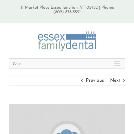
Skip
11 Market Place Essex Junction, VT 05452 | Phone:
to
(802) 878-5591
content
Go to...
Previous
Next
View
Larger
Image